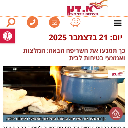
פתח סרגל
יום:
21 בדצמבר 2025
כך תמנעו את השריפה הבאה: המלצות
ואמצעי בטיחות לבית